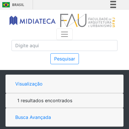
BRASIL
Simplifique!
Comunica BR
Participe
Acesso à informação
Legislação
Canais
Pesquisar
Visualização
1 resultados encontrados
Busca Avançada