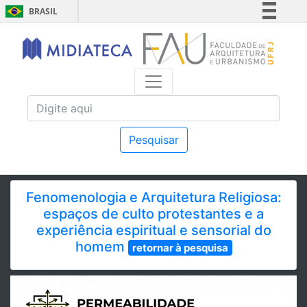
BRASIL
Simplifique!
Comunica BR
Participe
Acesso à informação
Legislação
Canais
Pesquisar
Fenomenologia e Arquitetura Religiosa:
espaços de culto protestantes e a
experiência espiritual e sensorial do
homem
retornar à pesquisa