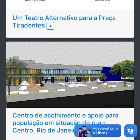
Um Teatro Alternativo para a Praça
Tiradentes
+
Centro de acolhimento e apoio para
população em situação de rua -
Centro, Rio de Janeiro.
+