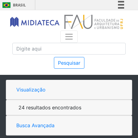
BRASIL
Simplifique!
Comunica BR
Participe
Acesso à informação
Legislação
Canais
Pesquisar
Visualização
24 resultados encontrados
Busca Avançada