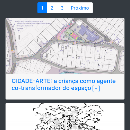
1
2
3
Próximo
CIDADE-ARTE: a criança como agente
co-transformador do espaço
+