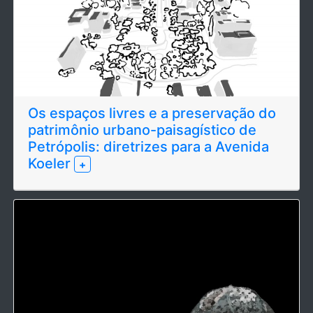
Os espaços livres e a preservação do
patrimônio urbano-paisagístico de
Petrópolis: diretrizes para a Avenida
Koeler
+