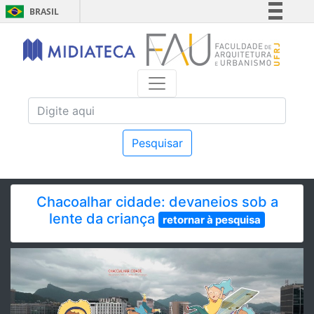
BRASIL
Simplifique!
Comunica BR
Participe
Acesso à informação
Legislação
Canais
Pesquisar
Chacoalhar cidade: devaneios sob a
lente da criança
retornar à pesquisa