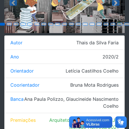
Previous
Next
Autor
Thais da Silva Faria
Ano
2020/2
Orientador
Letícia Castilhos Coelho
Coorientador
Bruna Mota Rodrigues
Banca
Ana Paula Polizzo
,
Glaucineide Nascimento
Coelho
Premiações
Arquiteto do Amanhã - IAB/RJ -
Menção Honrosa/2021