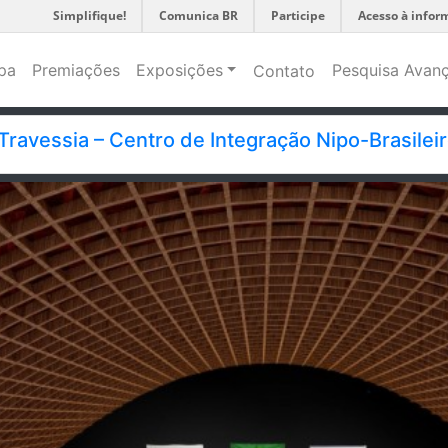
Simplifique!
Comunica BR
Participe
Acesso à infor
pa
Premiações
Exposições
Pesquisa Avan
Contato
ravessia – Centro de Integração Nipo-Brasilei