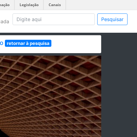
mação
Legislação
Canais
Pesquisar
çada
ro
retornar à pesquisa