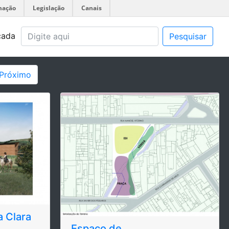
mação
Legislação
Canais
çada
Pesquisar
Próximo
a Clara
Espaço de