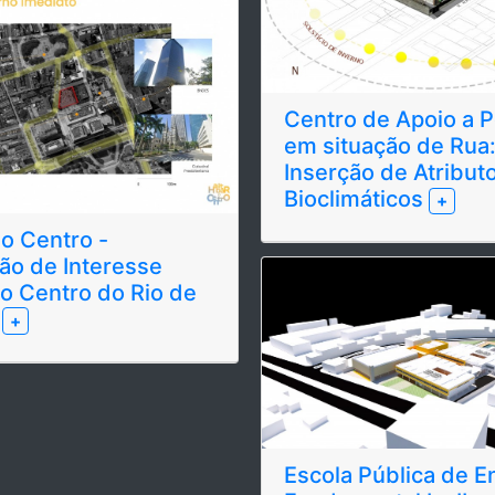
Centro de Apoio a 
em situação de Rua
Inserção de Atribut
Bioclimáticos
+
 o Centro -
ão de Interesse
no Centro do Rio de
o
+
Escola Pública de E