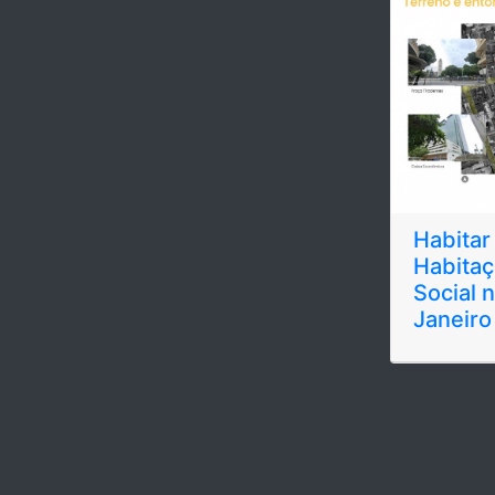
Habitar
Habitaç
Social 
Janeir