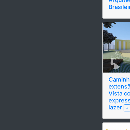
Brasile
Caminho
extensã
Vista c
express
lazer
+