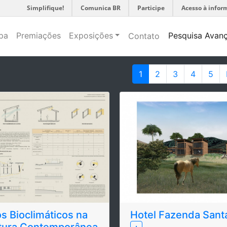
Simplifique!
Comunica BR
Participe
Acesso à infor
pa
Premiações
Exposições
Pesquisa Avan
Contato
1
2
3
4
5
os Bioclimáticos na
Hotel Fazenda Sant
etura Contemporânea