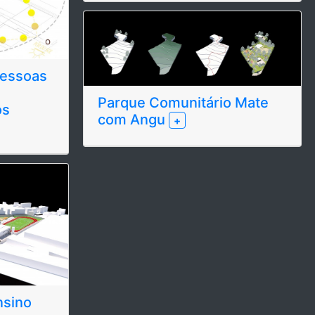
Pessoas
:
Parque Comunitário Mate
os
com Angu
+
nsino