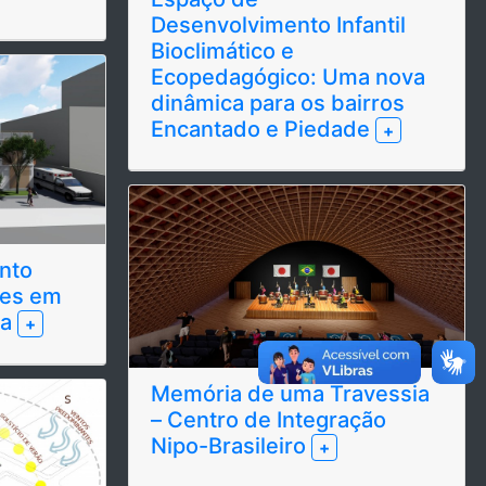
Desenvolvimento Infantil
Bioclimático e
Ecopedagógico: Uma nova
dinâmica para os bairros
Encantado e Piedade
+
nto
res em
ia
+
Memória de uma Travessia
– Centro de Integração
Nipo-Brasileiro
+