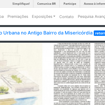
Simplifique!
Comunica BR
Participe
Acesso à infor
pa
Premiações
Exposições
Pesquisa Avan
Contato
o Urbana no Antigo Bairro da Misericórdia
retor