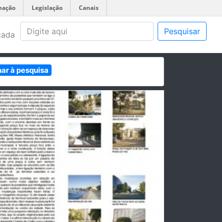
mação
Legislação
Canais
Pesquisar
çada
nar à pesquisa