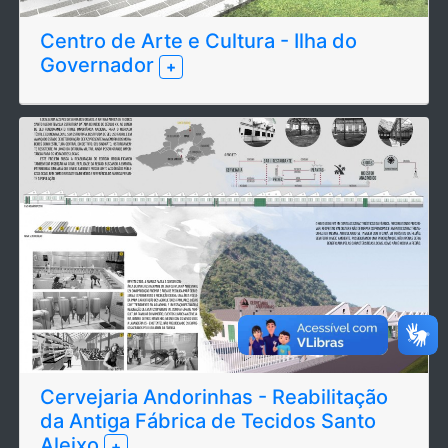
Centro de Arte e Cultura - Ilha do
Governador
+
Cervejaria Andorinhas - Reabilitação
da Antiga Fábrica de Tecidos Santo
Aleixo
+