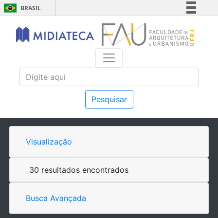
BRASIL
Simplifique!
Comunica BR
Participe
Acesso à informação
Legislação
Canais
Pesquisar
Visualização
30 resultados encontrados
Busca Avançada