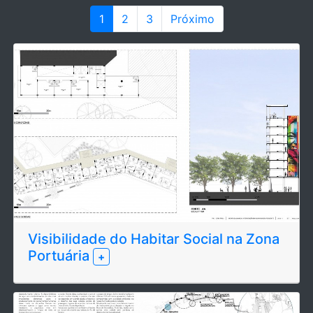
1
2
3
Próximo
Visibilidade do Habitar Social na Zona
Portuária
+