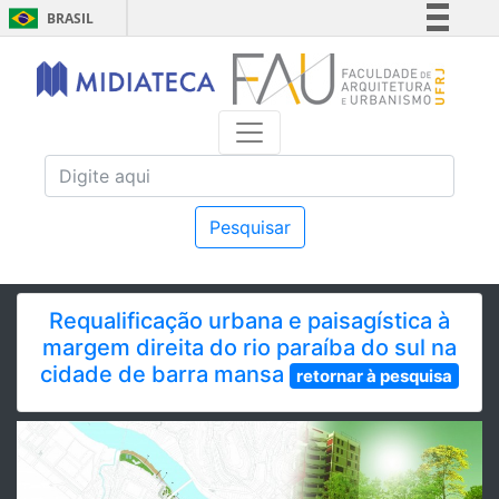
BRASIL
Simplifique!
Comunica BR
Participe
Acesso à informação
Legislação
Canais
Pesquisar
Requalificação urbana e paisagística à
margem direita do rio paraíba do sul na
cidade de barra mansa
retornar à pesquisa