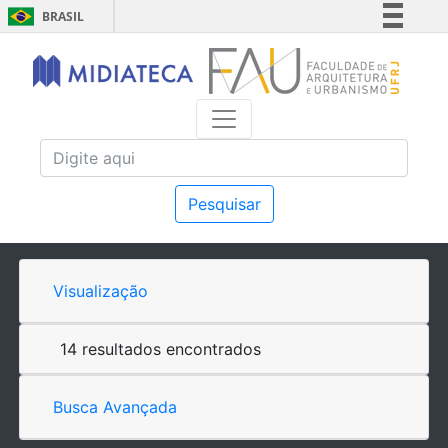
BRASIL
Simplifique!
Comunica BR
Participe
Acesso à informação
Legislação
Canais
Pesquisar
Visualização
14 resultados encontrados
Busca Avançada