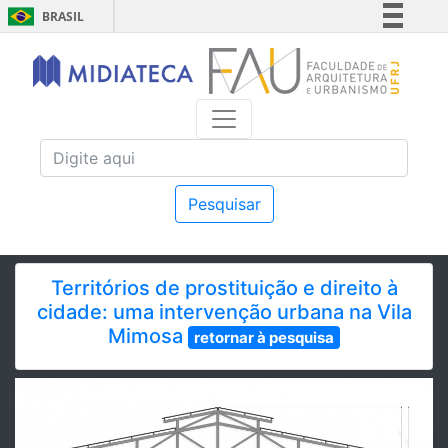
BRASIL
Simplifique!
Comunica BR
Participe
Acesso à informação
Legislação
Canais
Pesquisar
Territórios de prostituição e direito à
cidade: uma intervenção urbana na Vila
Mimosa
retornar à pesquisa