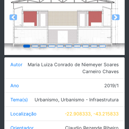
Previous
Next
Autor
Maria Luiza Conrado de Niemeyer Soares
Carneiro Chaves
Ano
2019/1
Tema(s)
Urbanismo
,
Urbanismo - Infraestrutura
Localização
-22.908333, -43.215833
Orientador
Claudio Rezende Ribeiro