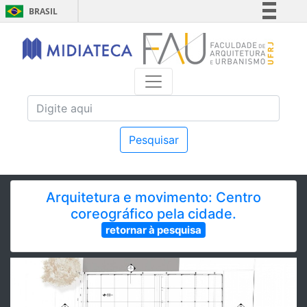
BRASIL
Simplifique!
Comunica BR
Participe
Acesso à informação
Legislação
Canais
Pesquisar
Arquitetura e movimento: Centro
coreográfico pela cidade.
retornar à pesquisa