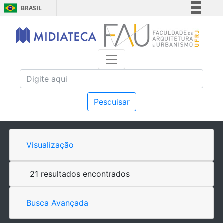
BRASIL
Simplifique!
Comunica BR
Participe
Acesso à informação
Legislação
Canais
Pesquisar
Visualização
21 resultados encontrados
Busca Avançada