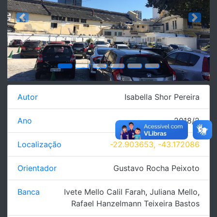
Previous
Next
Autor
Isabella Shor Pereira
Ano
2018/2
Localização
-22.903653, -43.172086
Orientador
Gustavo Rocha Peixoto
Banca
Ivete Mello Calil Farah
,
Juliana Mello
,
Rafael Hanzelmann Teixeira Bastos