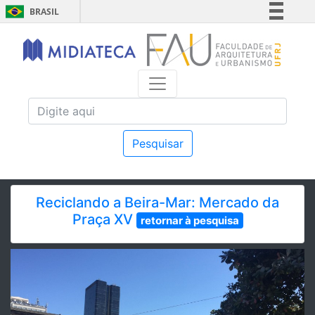
BRASIL
Simplifique!
Comunica BR
Participe
Acesso à informação
Legislação
Canais
Pesquisar
Reciclando a Beira-Mar: Mercado da
Praça XV
retornar à pesquisa