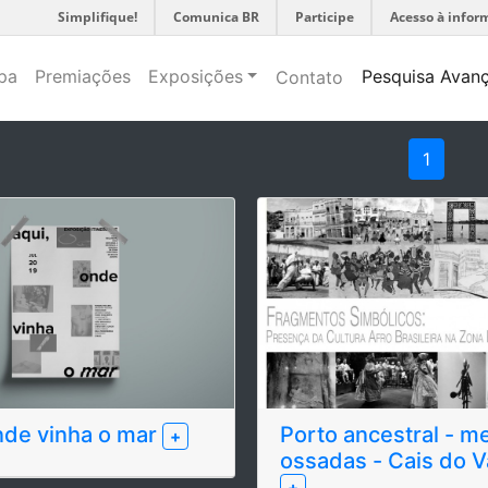
Simplifique!
Comunica BR
Participe
Acesso à infor
pa
Premiações
Exposições
Pesquisa Avan
Contato
1
nde vinha o mar
Porto ancestral - m
+
ossadas - Cais do 
+