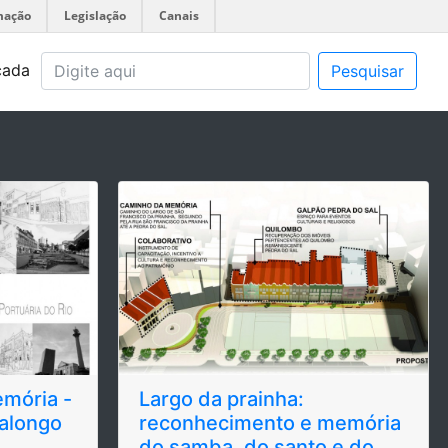
mação
Legislação
Canais
çada
Pesquisar
emória -
Largo da prainha:
Valongo
reconhecimento e memória
do samba, do santo e do