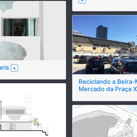
aris
+
Reciclando a Beira-
Mercado da Praça 