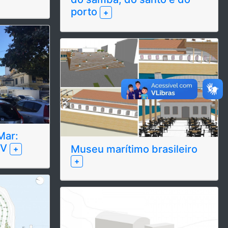
porto
+
Mar:
XV
Museu marítimo brasileiro
+
+