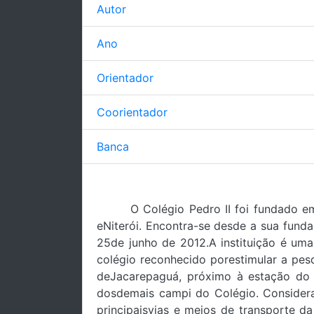
Autor
Ano
Orientador
Coorientador
Banca
O Colégio Pedro II foi fundado e
eNiterói. Encontra-se desde a sua fundaç
25de junho de 2012.A instituição é uma 
colégio reconhecido porestimular a pes
deJacarepaguá, próximo à estação do 
dosdemais campi do Colégio. Considera
principaisvias e meios de transporte d