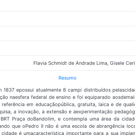
Flavia Schmidt de Andrade Lima
,
Gisele Cer
Resumo
m 1837 epossui atualmente 8 campi distribuídos pelascid
ão naesfera federal de ensino e foi equiparado aosdemais 
referência em educaçãopública, gratuita, laica e de qual
quisa, a inovação, a extensão e aexperimentação pedagóg
BRT Praça doBandolim, e contempla uma área da cidade
ndo que oPedro II não é uma escola de abrangência loca
a cidade é umacaracterística importante para a sua impl