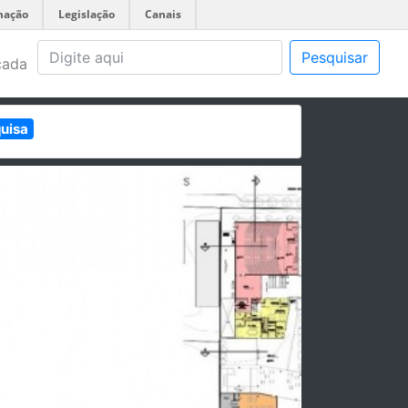
mação
Legislação
Canais
Pesquisar
çada
quisa