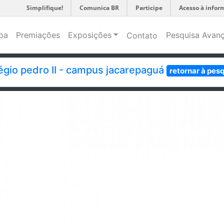
Simplifique!
Comunica BR
Participe
Acesso à infor
pa
Premiações
Exposições
Pesquisa Avan
Contato
égio pedro II - campus jacarepaguá
retornar à pes