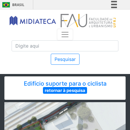
BRASIL
Simplifique!
Comunica BR
Participe
Acesso à informação
Legislação
Canais
Pesquisar
Edifício suporte para o ciclista
retornar à pesquisa