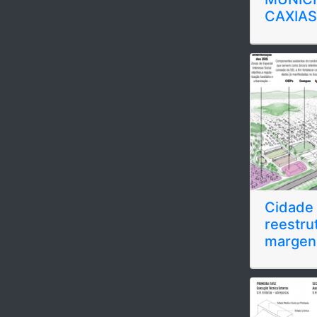
CAXIA
Cidade 
reestru
margens