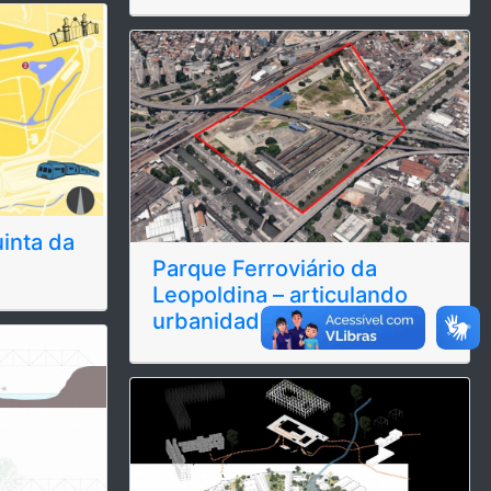
inta da
Parque Ferroviário da
Leopoldina – articulando
urbanidades
+