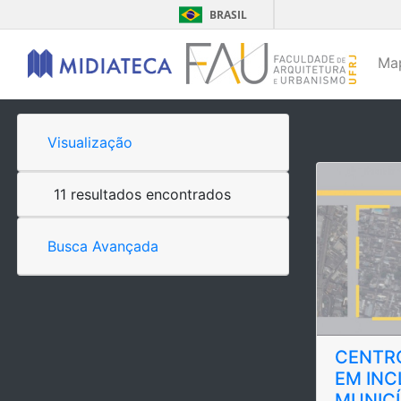
BRASIL
Ma
Visualização
11 resultados encontrados
Busca Avançada
CENTRO
EM INC
MUNICÍ