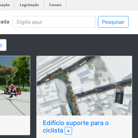
mação
Legislação
Canais
çada
Pesquisar
o
Edifício suporte para o
ciclista
+