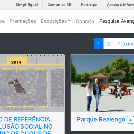
Simplifique!
Comunica BR
Participe
Acesso à infor
pa
Premiações
Exposições
Pesquisa Avan
Contato
1
2
Próxim
 DE REFERÊNCIA
Parque Realengo
+
LUSÃO SOCIAL NO
PIO DE DUQUE DE