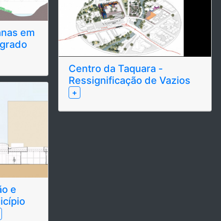
nas em
agrado
Centro da Taquara -
Ressignificação de Vazios
+
ão e
icípio