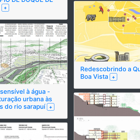
S
+
Redescobrindo a Qu
Boa Vista
+
sensível à água -
turação urbana às
 do rio sarapuí
+