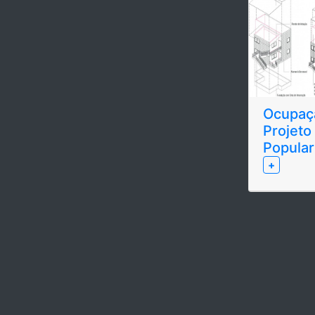
Ocupaçã
Projeto
Popular
+