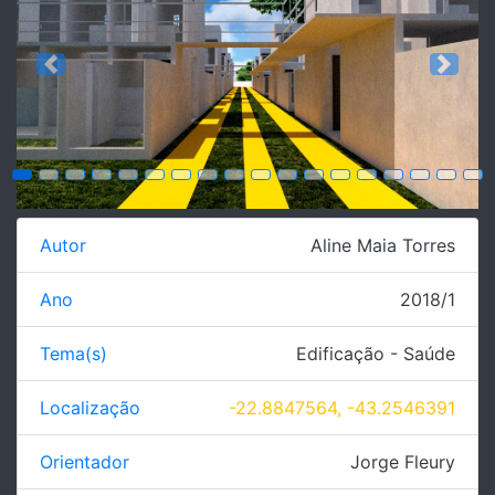
Previous
Next
Autor
Aline Maia Torres
Ano
2018/1
Tema(s)
Edificação - Saúde
Localização
-22.8847564, -43.2546391
Orientador
Jorge Fleury