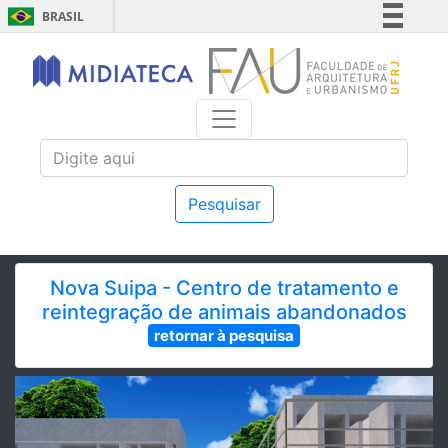
BRASIL
Simplifique!
Comunica BR
Participe
Acesso à informação
Legislação
Canais
Pesquisar
Nova Suipa - Centro de tratamento e
reintegração de animais abandonados
retornar à pesquisa