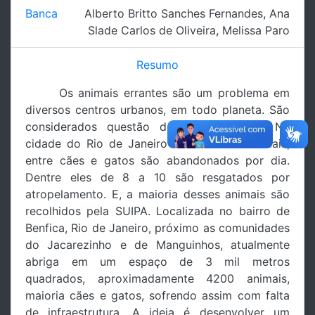
Banca
Alberto Britto Sanches Fernandes
,
Ana
Slade Carlos de Oliveira
,
Melissa Paro
Resumo
Os animais errantes são um problema em
diversos centros urbanos, em todo planeta. São
considerados questão de saúde pública. Na
cidade do Rio de Janeiro cerca de 60 animais,
entre cães e gatos são abandonados por dia.
Dentre eles de 8 a 10 são resgatados por
atropelamento. E, a maioria desses animais são
recolhidos pela SUIPA. Localizada no bairro de
Benfica, Rio de Janeiro, próximo as comunidades
do Jacarezinho e de Manguinhos, atualmente
abriga em um espaço de 3 mil metros
quadrados, aproximadamente 4200 animais,
maioria cães e gatos, sofrendo assim com falta
de infraestrutura. A ideia é desenvolver um