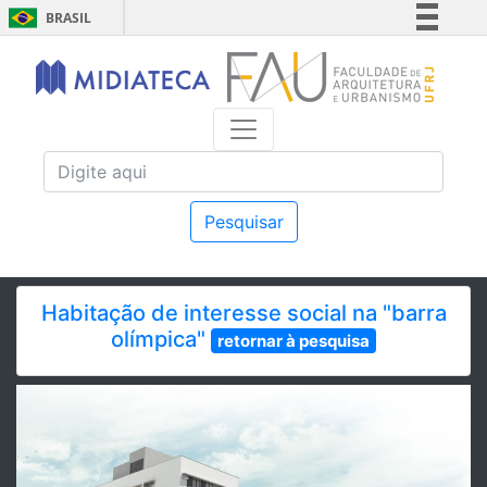
BRASIL
Simplifique!
Comunica BR
Participe
Acesso à informação
Legislação
Canais
Pesquisar
Habitação de interesse social na "barra
olímpica"
retornar à pesquisa