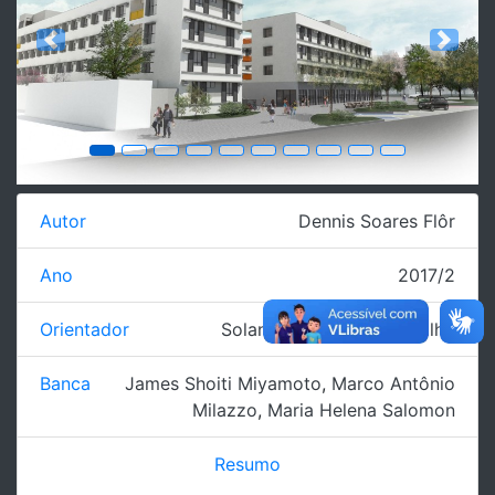
Previous
Next
Autor
Dennis Soares Flôr
Ano
2017/2
Orientador
Solange Araujo de Carvalho
Banca
James Shoiti Miyamoto
,
Marco Antônio
Milazzo
,
Maria Helena Salomon
Resumo