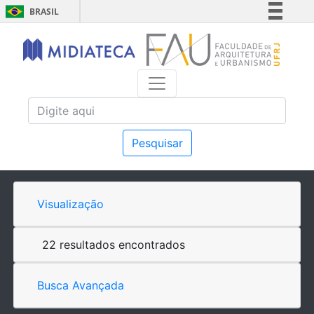
BRASIL
Simplifique!
Comunica BR
Participe
Acesso à informação
Legislação
Canais
Pesquisar
Visualização
22 resultados encontrados
Busca Avançada