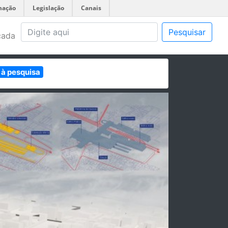
mação
Legislação
Canais
Pesquisar
çada
 à pesquisa