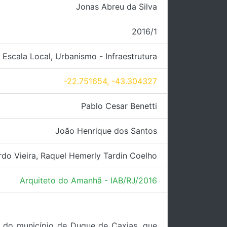
Jonas Abreu da Silva
2016/1
 Escala Local
,
Urbanismo - Infraestrutura
-22.751654, -43.304327
Pablo Cesar Benetti
João Henrique dos Santos
rdo Vieira
,
Raquel Hemerly Tardin Coelho
Arquiteto do Amanhã - IAB/RJ/2016
o do município de Duque de Caxias, que