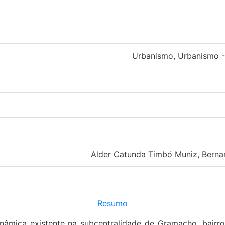
Urbanismo
,
Urbanismo -
Alder Catunda Timbó Muniz
,
Berna
Resumo
inâmica existente na subcentralidade de Gramacho, bairr