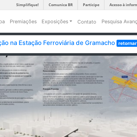
Simplifique!
Comunica BR
Participe
Acesso à infor
pa
Premiações
Exposições
Pesquisa Avan
Contato
ção na Estação Ferroviária de Gramacho
retornar