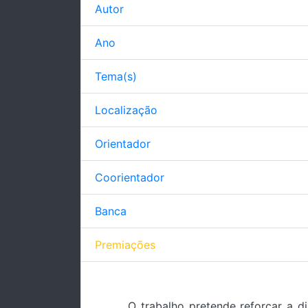
Autor
Ano
Tema(s)
Localização
Orientador
Coorientador
Banca
Premiações
O trabalho pretende reforçar a d