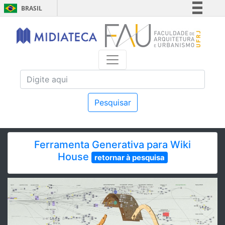
BRASIL
Simplifique!
Comunica BR
Participe
Acesso à informação
Legislação
Canais
Pesquisar
Ferramenta Generativa para Wiki
House
retornar à pesquisa