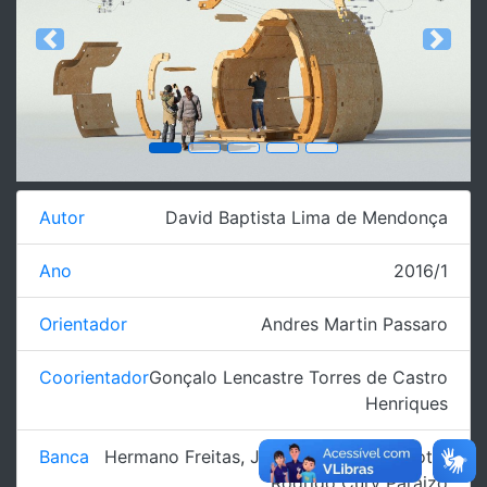
Previous
Next
Autor
David Baptista Lima de Mendonça
Ano
2016/1
Orientador
Andres Martin Passaro
Coorientador
Gonçalo Lencastre Torres de Castro
Henriques
Banca
Hermano Freitas
,
James Shoiti Miyamoto
,
Rodrigo Cury Paraizo