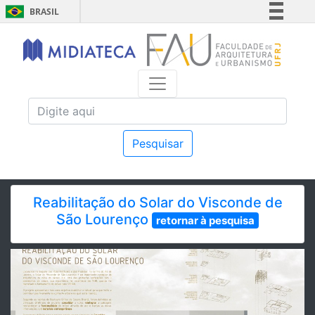
BRASIL
Simplifique!
Comunica BR
Participe
Acesso à informação
Legislação
Canais
Pesquisar
Reabilitação do Solar do Visconde de
São Lourenço
retornar à pesquisa