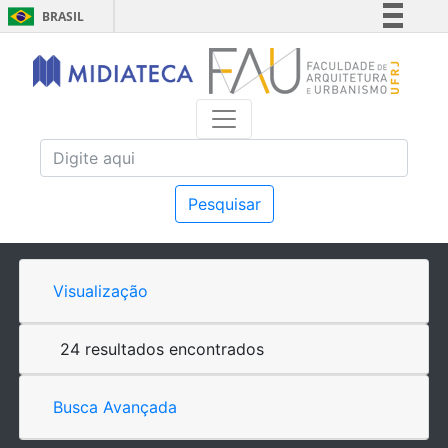
BRASIL
Simplifique!
Comunica BR
Participe
Acesso à informação
Legislação
Canais
Pesquisar
Visualização
24 resultados encontrados
Busca Avançada