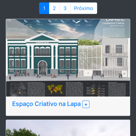
1
2
3
Próximo
Espaço Criativo na Lapa
+