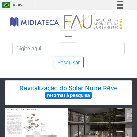
BRASIL
Simplifique!
Comunica BR
Participe
Acesso à informação
Legislação
Canais
Pesquisar
Revitalização do Solar Notre Rêve
retornar à pesquisa