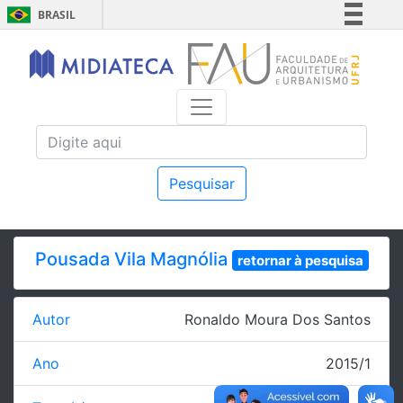
BRASIL
Simplifique!
Comunica BR
Participe
Acesso à informação
Legislação
Canais
Pesquisar
Pousada Vila Magnólia
retornar à pesquisa
Autor
Ronaldo Moura Dos Santos
Ano
2015/1