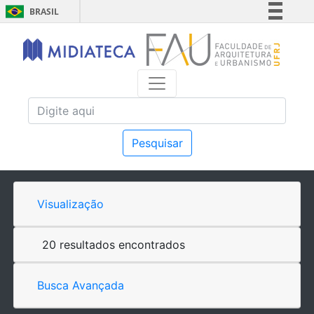
BRASIL
Simplifique!
Comunica BR
Participe
Acesso à informação
Legislação
Canais
Pesquisar
Visualização
20 resultados encontrados
Busca Avançada