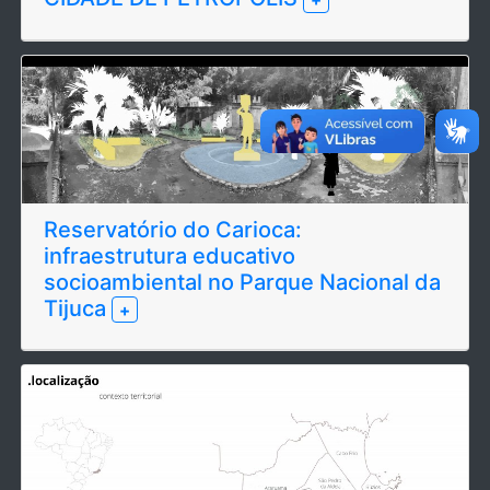
Reservatório do Carioca:
infraestrutura educativo
socioambiental no Parque Nacional da
Tijuca
+