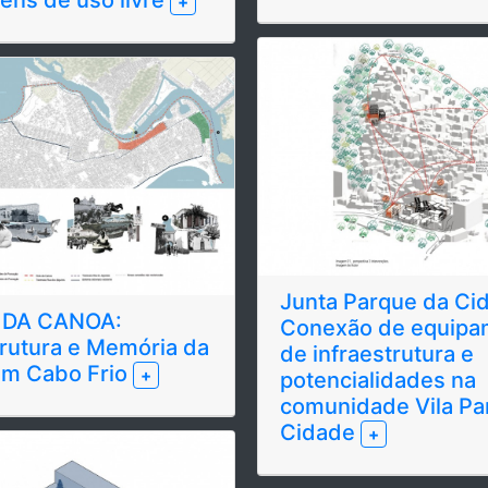
ens de uso livre
+
Junta Parque da Ci
 DA CANOA:
Conexão de equipa
trutura e Memória da
de infraestrutura e
em Cabo Frio
+
potencialidades na
comunidade Vila Pa
Cidade
+