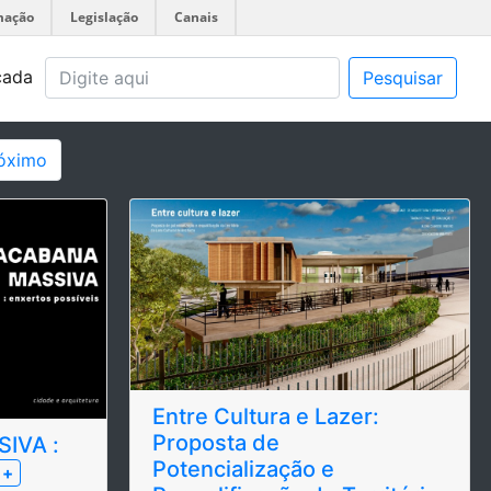
mação
Legislação
Canais
çada
Pesquisar
óximo
Entre Cultura e Lazer:
Proposta de
IVA :
Potencialização e
+