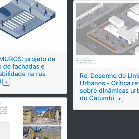
MUROS: projeto de
o de fachadas e
bilidade na rua
Re-Desenho de Limi
I
+
Urbanos - Crítica re
sobre dinâmicas ur
do Catumbi
+