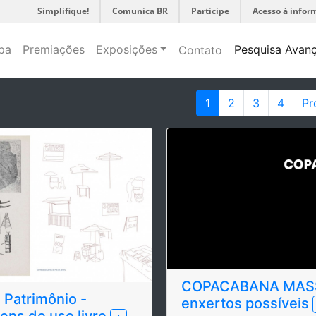
Simplifique!
Comunica BR
Participe
Acesso à infor
pa
Premiações
Exposições
Pesquisa Avan
Contato
1
2
3
4
Pr
COPACABANA MASS
 Patrimônio -
enxertos possíveis