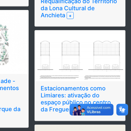
Requalificação do Território
da Lona Cultural de
Anchieta
+
dade -
mentos
Estacionamentos como
Limiares: ativação do
espaço público no centro
rque da
da Freguesia
+