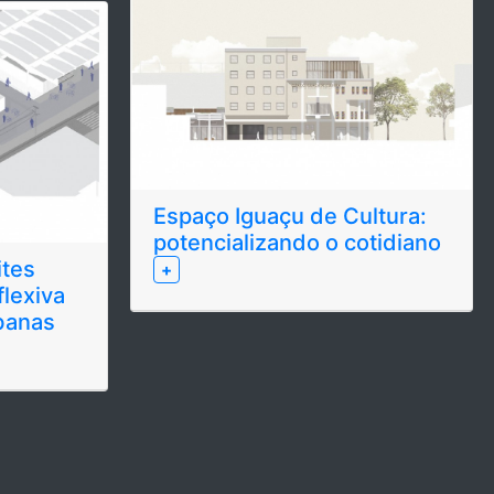
Espaço Iguaçu de Cultura:
potencializando o cotidiano
tes
+
flexiva
banas