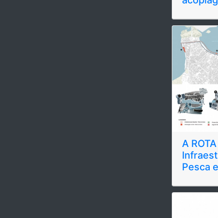
acoplag
A ROTA
Infraes
Pesca 