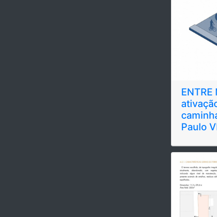
ENTRE 
ativaçã
caminha
Paulo V