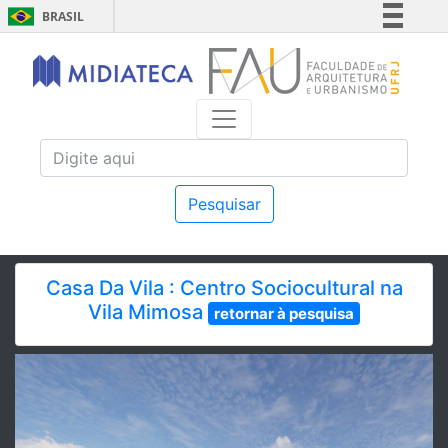
BRASIL
Simplifique!
Comunica BR
Participe
Acesso à informação
Legislação
Canais
Pesquisar
Casa Da Vila : Centro Sociocultural na
Vila Mimosa
retornar à pesquisa