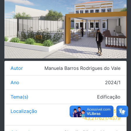
Autor
Manuela Barros Rodrigues do Vale
Ano
2024/1
Tema(s)
Edificação
Localização
-22.908284814555,
-43.21762174579