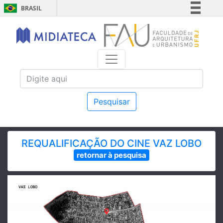
BRASIL
Simplifique!
Comunica BR
Participe
Acesso à informação
Legislação
Canais
Pesquisar
REQUALIFICAÇÃO DO CINE VAZ LOBO
retornar à pesquisa