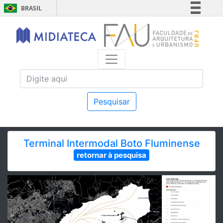
BRASIL
Simplifique!
Comunica BR
Participe
Acesso à informação
Legislação
Canais
Pesquisar
Terminal Intermodal Boto Fluminense
retornar à pesquisa