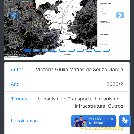
Previous
Next
Autor
Victória Giulia Matias de Souza Garcia
Ano
2023/2
Tema(s)
Urbanismo - Transporte
,
Urbanismo -
Infraestrutura
,
Outros
Localização
-22.797726559001,
-43.302669001032