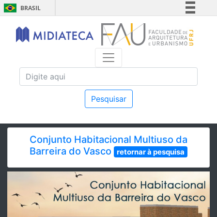
BRASIL
Simplifique!
Comunica BR
Participe
Acesso à informação
Legislação
Canais
Pesquisar
Conjunto Habitacional Multiuso da
Barreira do Vasco
retornar à pesquisa