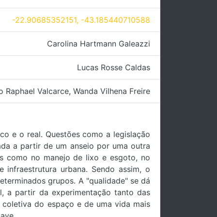
-22.90685352151, -43.185440710588
Carolina Hartmann Galeazzi
Lucas Rosse Caldas
o Raphael Valcarce
,
Wanda Vilhena Freire
co e o real. Questões como a legislação
ada a partir de um anseio por uma outra
cas como no manejo de lixo e esgoto, no
e infraestrutura urbana. Sendo assim, o
eterminados grupos. A "qualidade" se dá
l, a partir da experimentação tanto das
o coletiva do espaço e de uma vida mais
uave.