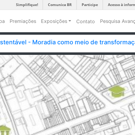
Simplifique!
Comunica BR
Participe
Acesso à infor
pa
Premiações
Exposições
Pesquisa Avan
Contato
ustentável - Moradia como meio de transforma