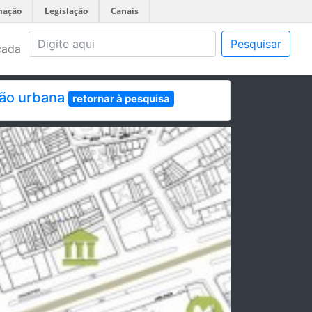
mação
Legislação
Canais
Pesquisar
çada
ção urbana
retornar à pesquisa