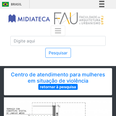
BRASIL
Simplifique!
Comunica BR
Participe
Acesso à informação
Legislação
Canais
Pesquisar
Centro de atendimento para mulheres
em situação de violência
retornar à pesquisa