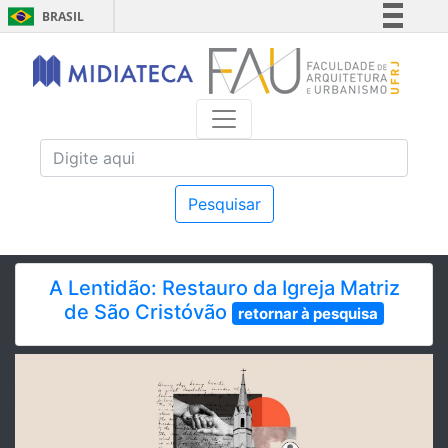
BRASIL
Simplifique!
Comunica BR
Participe
Acesso à informação
Legislação
Canais
Pesquisar
A Lentidão: Restauro da Igreja Matriz
de São Cristóvão
retornar à pesquisa