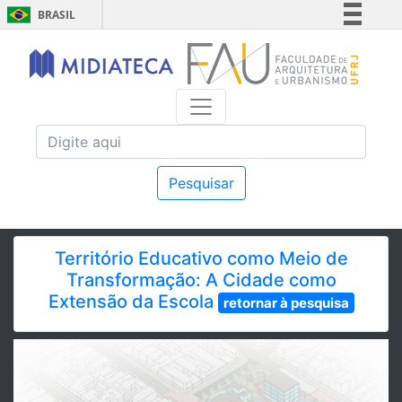
BRASIL
Simplifique!
Comunica BR
Participe
Acesso à informação
Legislação
Canais
Pesquisar
Território Educativo como Meio de
Transformação: A Cidade como
Extensão da Escola
retornar à pesquisa