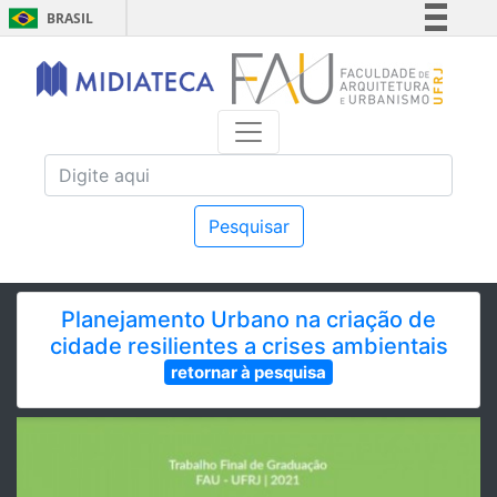
BRASIL
Simplifique!
Comunica BR
Participe
Acesso à informação
Legislação
Canais
Pesquisar
Planejamento Urbano na criação de
cidade resilientes a crises ambientais
retornar à pesquisa