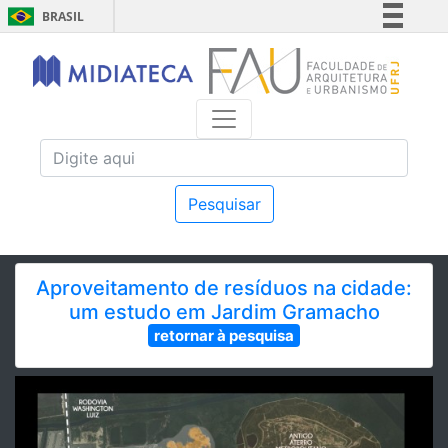
BRASIL
Simplifique!
Comunica BR
Participe
Acesso à informação
Legislação
Canais
Pesquisar
Aproveitamento de resíduos na cidade:
um estudo em Jardim Gramacho
retornar à pesquisa