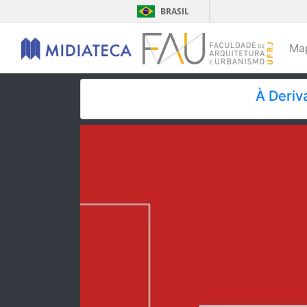
BRASIL
Ma
À Deriva