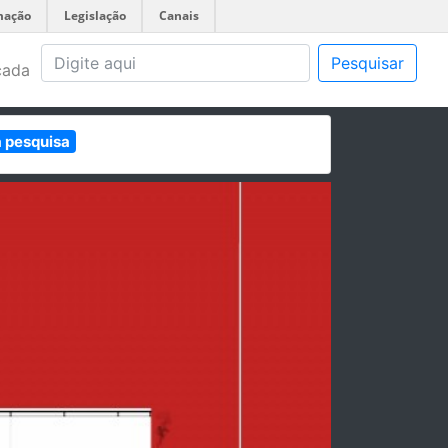
mação
Legislação
Canais
Pesquisar
çada
à pesquisa