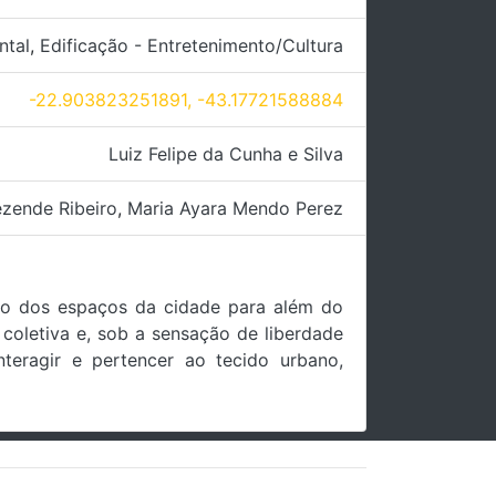
ntal
,
Edificação - Entretenimento/Cultura
-22.903823251891, -43.17721588884
Luiz Felipe da Cunha e Silva
ezende Ribeiro
,
Maria Ayara Mendo Perez
ão dos espaços da cidade para além do
 coletiva e, sob a sensação de liberdade
teragir e pertencer ao tecido urbano,