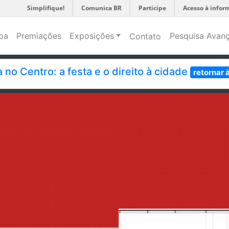
Simplifique!
Comunica BR
Participe
Acesso à infor
pa
Premiações
Exposições
Pesquisa Avan
Contato
 no Centro: a festa e o direito à cidade
retornar 