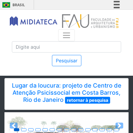
BRASIL
Simplifique!
Comunica BR
Participe
Acesso à informação
Legislação
Canais
Pesquisar
Lugar da loucura: projeto de Centro de
Atenção Psicissocial em Costa Barros,
Rio de Janeiro
retornar à pesquisa
Previous
Next