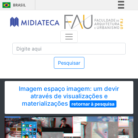
BRASIL
Simplifique!
Comunica BR
Participe
Acesso à informação
Legislação
Canais
Pesquisar
Imagem espaço imagem: um devir
através de visualizações e
materializações
retornar à pesquisa