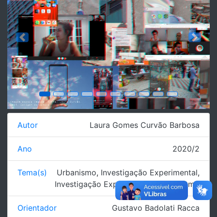
Previous
Next
Autor
Laura Gomes Curvão Barbosa
Ano
2020/2
Tema(s)
Urbanismo
,
Investigação Experimental
,
Investigação Experimental - Urbanismo
Orientador
Gustavo Badolati Racca