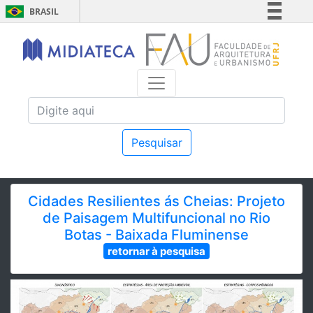
BRASIL
Simplifique!
Comunica BR
Participe
Acesso à informação
Legislação
Canais
Pesquisar
Cidades Resilientes ás Cheias: Projeto
de Paisagem Multifuncional no Rio
Botas - Baixada Fluminense
retornar à pesquisa