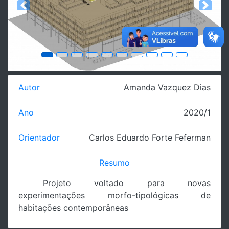
Previous
Next
Autor
Amanda Vazquez Dias
Ano
2020/1
Orientador
Carlos Eduardo Forte Feferman
Resumo
Projeto voltado para novas
experimentações morfo-tipológicas de
habitações contemporâneas