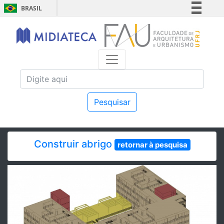
BRASIL
Simplifique!
Comunica BR
Participe
Acesso à informação
Legislação
Canais
Pesquisar
Construir abrigo
retornar à pesquisa