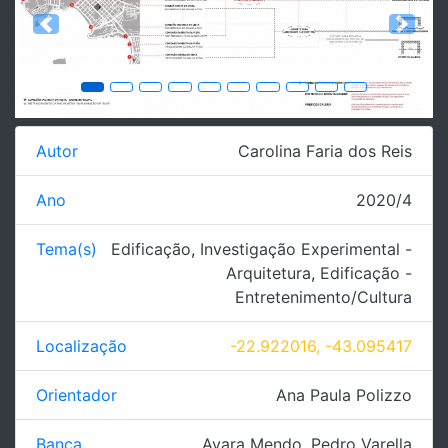
Previous
Next
Autor
Carolina Faria dos Reis
Ano
2020/4
Tema(s)
Edificação
,
Investigação Experimental -
Arquitetura
,
Edificação -
Entretenimento/Cultura
Localização
-22.922016, -43.095417
Orientador
Ana Paula Polizzo
Banca
Ayara Mendo
,
Pedro Varella