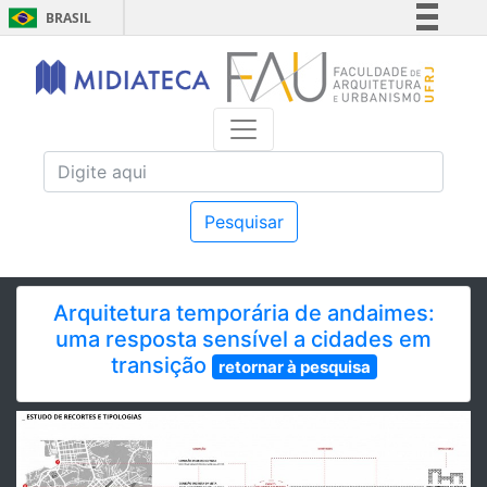
BRASIL
Simplifique!
Comunica BR
Participe
Acesso à informação
Legislação
Canais
Pesquisar
Arquitetura temporária de andaimes:
uma resposta sensível a cidades em
transição
retornar à pesquisa