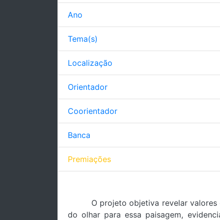
Ano
Tema(s)
Localização
Orientador
Coorientador
Banca
Premiações
O projeto objetiva revelar valore
do olhar para essa paisagem, evidenc