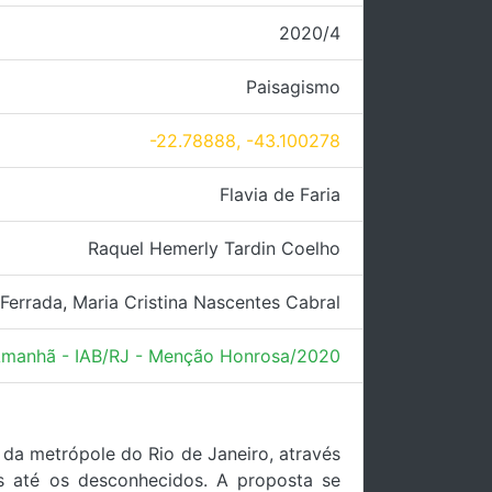
2020/4
Paisagismo
-22.78888, -43.100278
Flavia de Faria
Raquel Hemerly Tardin Coelho
Ferrada
,
Maria Cristina Nascentes Cabral
Amanhã - IAB/RJ - Menção Honrosa/2020
 da metrópole do Rio de Janeiro, através
s até os desconhecidos. A proposta se