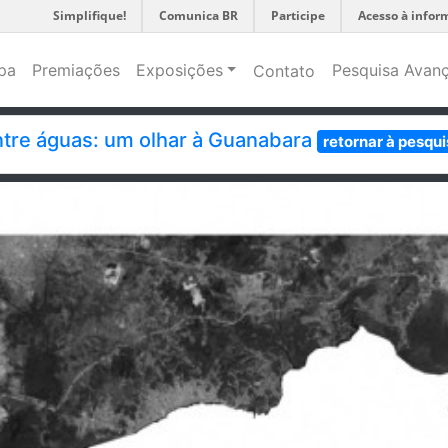
Simplifique!
Comunica BR
Participe
Acesso à infor
pa
Premiações
Exposições
Pesquisa Avan
Contato
tre águas: um olhar à Guanabara
retornar à pesqui