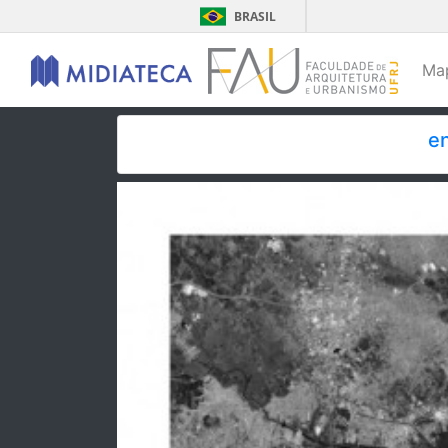
BRASIL
Ma
en