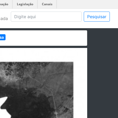
mação
Legislação
Canais
Pesquisar
çada
sa