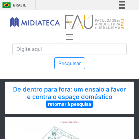
BRASIL
Simplifique!
Comunica BR
Participe
Acesso à informação
Legislação
Canais
Pesquisar
De dentro para fora: um ensaio a favor
e contra o espaço doméstico
retornar à pesquisa