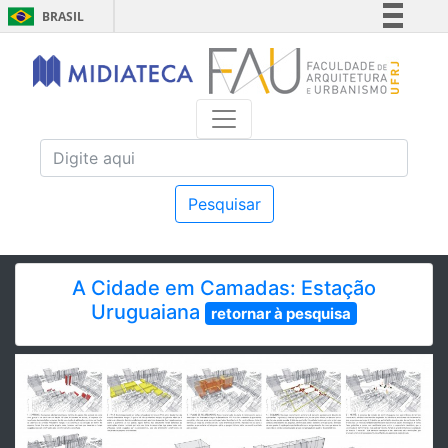
BRASIL
Simplifique!
Comunica BR
Participe
Acesso à informação
Legislação
Canais
Pesquisar
A Cidade em Camadas: Estação
Uruguaiana
retornar à pesquisa