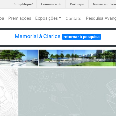
Simplifique!
Comunica BR
Participe
Acesso à infor
pa
Premiações
Exposições
Pesquisa Avan
Contato
Memorial à Clarice
retornar à pesquisa