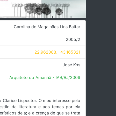
Carolina de Magalhães Lins Baltar
2005/2
-22.962088, -43.165321
José Kós
Arquiteto do Amanhã - IAB/RJ/2006
Clarice Lispector. O meu interesse pelo
tilo da literatura e aos temas por ela
sticos dela; e a crença de que se trata