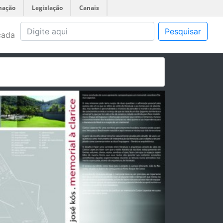
mação
Legislação
Canais
Pesquisar
çada