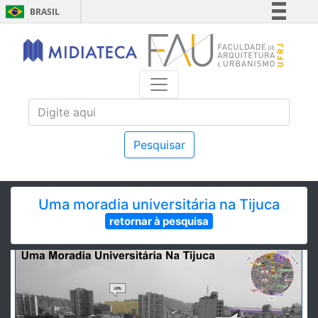
BRASIL
Simplifique!
Comunica BR
Participe
Acesso à informação
Legislação
Canais
Pesquisar
Uma moradia universitária na Tijuca
retornar à pesquisa