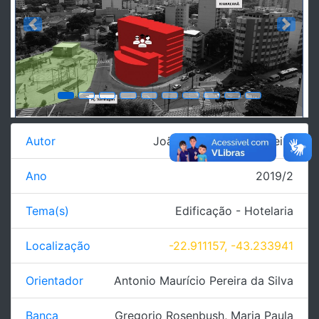
Previous
Next
Autor
João Paulo Mendes Vieira
Ano
2019/2
Tema(s)
Edificação - Hotelaria
Localização
-22.911157, -43.233941
Orientador
Antonio Maurício Pereira da Silva
Banca
Gregorio Rosenbush
,
Maria Paula